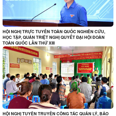
HỘI NGHỊ TRỰC TUYẾN TOÀN QUỐC NGHIÊN CỨU,
HỌC TẬP, QUÁN TRIỆT NGHỊ QUYẾT ĐẠI HỘI ĐOÀN
TOÀN QUỐC LẦN THỨ XIII
HỘI NGHỊ TUYÊN TRUYỀN CÔNG TÁC QUẢN LÝ, BẢO