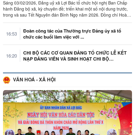
Sáng 03/02/2026, Đảng uỷ xã Lợi Bác tổ chức hội nghị Ban Chấp
hành Đảng bộ xã, kỳ chuyên đề; triển khai một số nội dung trước,
trong và sau Tết Nguyên đán Bính Ngọ năm 2026. Đồng chí Hoàng
Hồng Điệp, ...
Đoàn công tác của Thường trực Đảng ủy xã tổ
16:53
chức các buổi làm việc với ...
CHI BỘ CÁC CƠ QUAN ĐẢNG TỔ CHỨC LỄ KẾT
16:20
NẠP ĐẢNG VIÊN VÀ SINH HOẠT CHI BỘ
THƯỜNG ...
VĂN HOÁ - XÃ HỘI