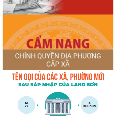
THÔN HỢP NHẤT VÀ THÔN KHÒN SÈ
UBND XÃ LỢI BÁC TỔ CHỨC LỄ CÔNG BỐ CÁC QUYẾT
ĐỊNH VỀ TỔ BẢO VỆ AN NINH, TRẬT TỰ Ở CƠ SỞ
Hội nghị toàn quốc quán triệt và triển khai thực hiện Nghị
quyết Hội nghị lần thứ ba Ban Chấp hành Trung ương
Đảng khóa XIV
UBND XÃ LỢI BÁC TỔ CHỨC HỌP DỮ LIỆU CẤP XÃ TRIỂN
KHAI CHIẾN DỊCH 90 NGYAF LÀM SẠCH, LÀM GIÀU, CHUẨN
HÓA DỮ LIỆU CỦA 12 CƠ SỞ DỮ LIỆU CHUYÊN NGÀNH Y
TẾ XÃ NĂM 2026 TRÊN ĐỊA BÀN XÃ.
TỔ ĐẠI BIỂU SỐ 2 HĐND XÃ TỔ CHỨC HỘI NGHỊ TIẾP XÚC
CỬ TRI , SAU KỲ HỌP THƯỜNG LỆ GIỮA NĂM 2026 ĐỐI VỚI
CỬ TRI CỤM THÔN ĐOÀN KẾT VÀ THÔN NÀ LÀNG
HỘI NGHỊ TIẾP XÚC CỬ TRI ĐỊNH KỲ, SAU KỲ HỌP THƯỜNG
LỆ GIỮA NĂM 2026 CỦA TỔ ĐẠI BIỂU SỐ 5 HĐND TỈNH
LẠNG SƠN