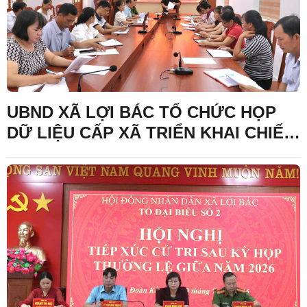
UBND XÃ LỢI BÁC TỔ CHỨC HỌP
DỮ LIỆU CẤP XÃ TRIỂN KHAI CHIẾN
DỊCH 90 NGYAF LÀM SẠCH, LÀM
GIÀU, CHUẨN HÓA DỮ LIỆU CỦA 12
CƠ SỞ DỮ LIỆU CHUYÊN NGÀNH Y
TẾ XÃ NĂM 2026 TRÊN ĐỊA BÀN XÃ.