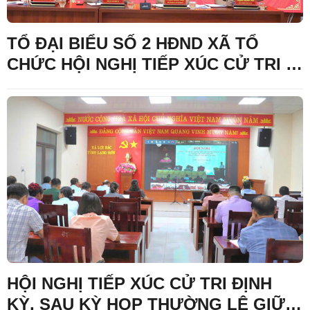
TỔ ĐẠI BIỂU SỐ 2 HĐND XÃ TỔ
CHỨC HỘI NGHỊ TIẾP XÚC CỬ TRI ,
SAU KỲ HỌP THƯỜNG LỆ GIỮA
NĂM 2026 ĐỐI VỚI CỬ TRI CỤM
THÔN ĐOÀN KẾT VÀ THÔN NÀ
LÀNG
HỘI NGHỊ TIẾP XÚC CỬ TRI ĐỊNH
KỲ, SAU KỲ HỌP THƯỜNG LỆ GIỮA