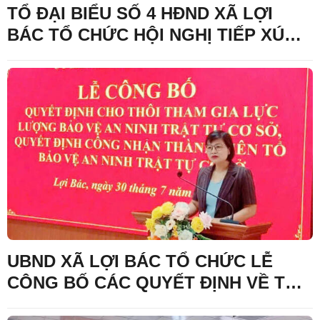
TỔ ĐẠI BIỂU SỐ 4 HĐND XÃ LỢI
BÁC TỔ CHỨC HỘI NGHỊ TIẾP XÚC
CỬ TRI , SAU KỲ HỌP THƯỜNG LỆ
GIỮA NĂM 2026 ĐỐI VỚI CỬ TRI
CỤM THÔN KHÒN CHÁO- CO CAI,
THÔN HỢP NHẤT VÀ THÔN KHÒN
SÈ
UBND XÃ LỢI BÁC TỔ CHỨC LỄ
CÔNG BỐ CÁC QUYẾT ĐỊNH VỀ TỔ
BẢO VỆ AN NINH, TRẬT TỰ Ở CƠ