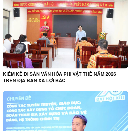
KIỂM KÊ DI SẢN VĂN HÓA PHI VẬT THỂ NĂM 2026
TRÊN ĐỊA BÀN XÃ LỢI BÁC