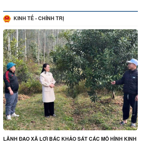
KINH TẾ - CHÍNH TRỊ
LÃNH ĐẠO XÃ LỢI BÁC KHẢO SÁT CÁC MÔ HÌNH KINH