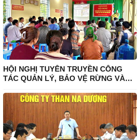
HỘI NGHỊ TUYÊN TRUYỀN CÔNG
TÁC QUẢN LÝ, BẢO VỆ RỪNG VÀ
PHÒNG CHÁY, CHỮA CHÁY RỪNG
NĂM 2026 TRÊN ĐỊA BÀN XÃ LỢI
BÁC