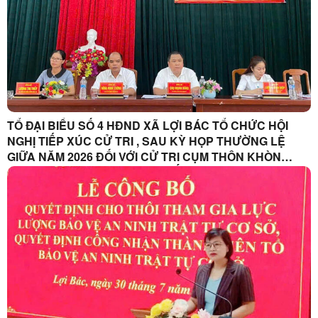
TỔ ĐẠI BIỂU SỐ 4 HĐND XÃ LỢI BÁC TỔ CHỨC HỘI
NGHỊ TIẾP XÚC CỬ TRI , SAU KỲ HỌP THƯỜNG LỆ
GIỮA NĂM 2026 ĐỐI VỚI CỬ TRI CỤM THÔN KHÒN
CHÁO- CO CAI, THÔN HỢP NHẤT VÀ THÔN KHÒN SÈ