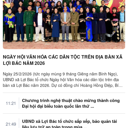
NGÀY HỘI VĂN HÓA CÁC DÂN TỘC TRÊN ĐỊA BÀN XÃ
LỢI BÁC NĂM 2026
Ngày 25/2/2026 (tức ngày mùng 9 tháng Giêng năm Bính Ngọ),
UBND xã Lợi Bác tổ chức Ngày hội Văn hóa các dân tộc trên địa
bàn xã Lợi Bác năm 2026. Dự có đồng chí Hoàng Hồng Điệp, Bí
thư Đảng ủy xã, ...
Chương trình nghệ thuật chào mừng thành công
11:21
Đại hội đại biểu toàn quốc lần thứ ...
UBND xã Lợi Bác tổ chức sắp xếp, bảo quản tài
21:49
liệu lưu trữ an toàn trong mùa ...