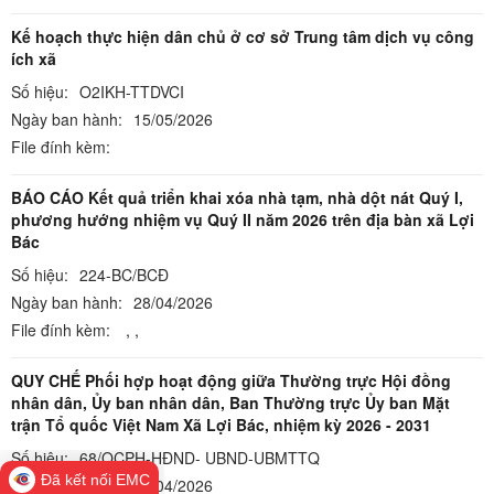
Kế hoạch thực hiện dân chủ ở cơ sở Trung tâm dịch vụ công
ích xã
Số hiệu:
O2IKH-TTDVCI
Ngày ban hành:
15/05/2026
File đính kèm:
BÁO CÁO Kết quả triển khai xóa nhà tạm, nhà dột nát Quý I,
phương hướng nhiệm vụ Quý II năm 2026 trên địa bàn xã Lợi
Bác
Số hiệu:
224-BC/BCĐ
Ngày ban hành:
28/04/2026
File đính kèm:
,
,
QUY CHẾ Phối hợp hoạt động giữa Thường trực Hội đồng
nhân dân, Ủy ban nhân dân, Ban Thường trực Ủy ban Mặt
trận Tổ quốc Việt Nam Xã Lợi Bác, nhiệm kỳ 2026 - 2031
Số hiệu:
68/QCPH-HĐND- UBND-UBMTTQ
Đã kết nối EMC
Ngày ban hành:
02/04/2026