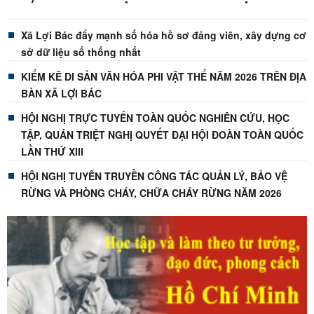
NĂM 2026 CỦA TỔ ĐẠI BIỂU SỐ 5
HĐND TỈNH LẠNG SƠN
Xã Lợi Bác đẩy mạnh số hóa hồ sơ đảng viên, xây dựng cơ
sở dữ liệu số thống nhất
KIỂM KÊ DI SẢN VĂN HÓA PHI VẬT THỂ NĂM 2026 TRÊN ĐỊA
BÀN XÃ LỢI BÁC
HỘI NGHỊ TRỰC TUYẾN TOÀN QUỐC NGHIÊN CỨU, HỌC
TẬP, QUÁN TRIỆT NGHỊ QUYẾT ĐẠI HỘI ĐOÀN TOÀN QUỐC
LẦN THỨ XIII
HỘI NGHỊ TUYÊN TRUYỀN CÔNG TÁC QUẢN LÝ, BẢO VỆ
RỪNG VÀ PHÒNG CHÁY, CHỮA CHÁY RỪNG NĂM 2026
TRÊN ĐỊA BÀN XÃ LỢI BÁC
Kiểm tra công tác giải phóng mặt bằng dự án đầu tư mở
rộng nâng công suất mỏ, Công ty than Na Dương-VVMI
TỔ ĐẠI BIỂU SỐ 4 HĐND XÃ LỢI BÁC TỔ CHỨC HỘI NGHỊ
TIẾP XÚC CỬ TRI , SAU KỲ HỌP THƯỜNG LỆ GIỮA NĂM
2026 ĐỐI VỚI CỬ TRI CỤM THÔN KHÒN CHÁO- CO CAI,