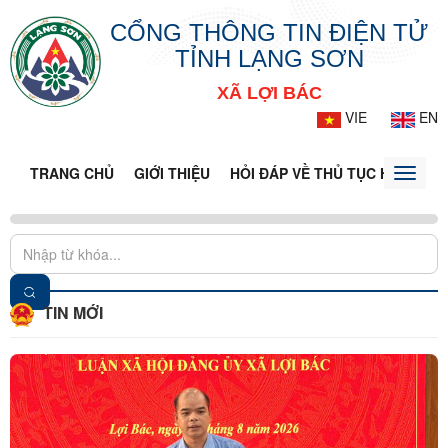
CỔNG THÔNG TIN ĐIỆN TỬ
TỈNH LẠNG SƠN
XÃ LỢI BÁC
VIE
EN
TRANG CHỦ
GIỚI THIỆU
HỎI ĐÁP VỀ THỦ TỤC HÀNH CH
Toggle
naviga
TIN MỚI