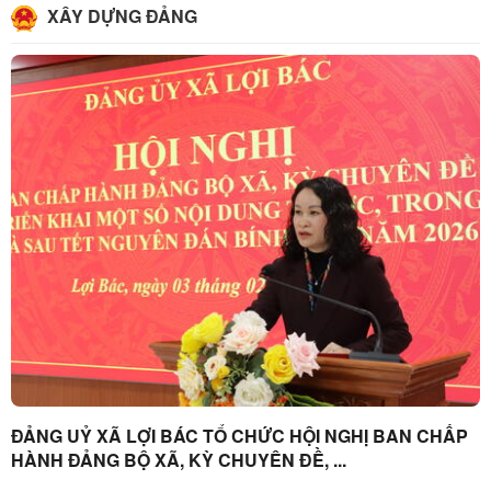
XÂY DỰNG ĐẢNG
ĐẢNG UỶ XÃ LỢI BÁC TỔ CHỨC HỘI NGHỊ BAN CHẤP
HÀNH ĐẢNG BỘ XÃ, KỲ CHUYÊN ĐỀ, ...