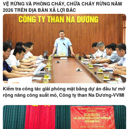
VỆ RỪNG VÀ PHÒNG CHÁY, CHỮA CHÁY RỪNG NĂM
2026 TRÊN ĐỊA BÀN XÃ LỢI BÁC
Kiểm tra công tác giải phóng mặt bằng dự án đầu tư mở
rộng nâng công suất mỏ, Công ty than Na Dương-VVMI