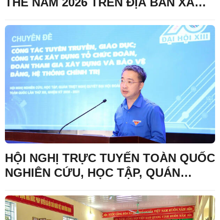
THỂ NĂM 2026 TRÊN ĐỊA BÀN XÃ
LỢI BÁC
HỘI NGHỊ TRỰC TUYẾN TOÀN QUỐC
NGHIÊN CỨU, HỌC TẬP, QUÁN
TRIỆT NGHỊ QUYẾT ĐẠI HỘI ĐOÀN
TOÀN QUỐC LẦN THỨ XIII