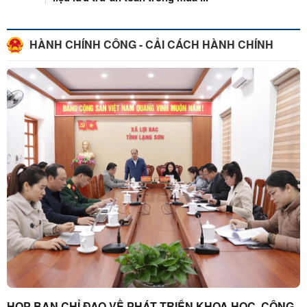
HÀNH CHÍNH CÔNG - CẢI CÁCH HÀNH CHÍNH
HỌP BAN CHỈ ĐẠO VỀ PHÁT TRIỂN KHOA HỌC, CÔNG