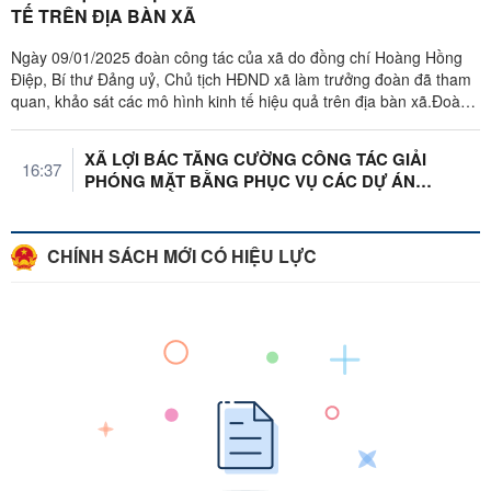
TẾ TRÊN ĐỊA BÀN XÃ
Ngày 09/01/2025 đoàn công tác của xã do đồng chí Hoàng Hồng
Điệp, Bí thư Đảng uỷ, Chủ tịch HĐND xã làm trưởng đoàn đã tham
quan, khảo sát các mô hình kinh tế hiệu quả trên địa bàn xã.Đoàn
đã đến tham ...
XÃ LỢI BÁC TĂNG CƯỜNG CÔNG TÁC GIẢI
16:37
PHÓNG MẶT BẰNG PHỤC VỤ CÁC DỰ ÁN
TRỌNG ĐIỂM
CHÍNH SÁCH MỚI CÓ HIỆU LỰC