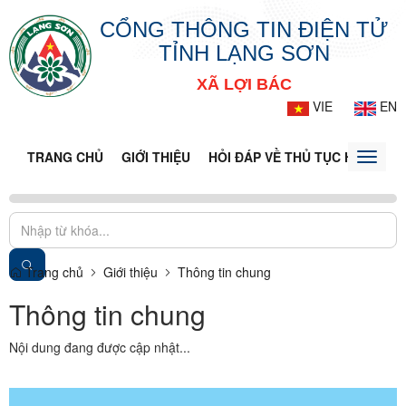
CỔNG THÔNG TIN ĐIỆN TỬ
TỈNH LẠNG SƠN
XÃ LỢI BÁC
VIE
EN
TRANG CHỦ
GIỚI THIỆU
HỎI ĐÁP VỀ THỦ TỤC HÀNH CH
Toggle
naviga
Trang chủ
Giới thiệu
Thông tin chung
Thông tin chung
Nội dung đang được cập nhật...