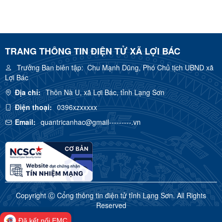
TRANG THÔNG TIN ĐIỆN TỬ XÃ LỢI BÁC
Trưởng Ban biên tập:
Chu Mạnh Dũng, Phó Chủ tịch UBND xã
Lợi Bác
Địa chỉ:
Thôn Nà U, xã Lợi Bác, tỉnh Lạng Sơn
Điện thoại:
0396xzxxxxx
Email:
quantricanhac@gmail---------.vn
Copyright Ⓒ Cổng thông tin điện tử tỉnh Lạng Sơn. All Rights
Reserved
Đã kết nối EMC