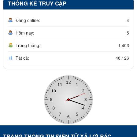
THỐNG KÊ TRUY CẬP
Đang online:
4
Hôm nay:
5
Trong tháng:
1.403
Tất cả:
48.126
TRANG THÔNG TIN ĐIỆN TỬ XÃ LỢI BÁC