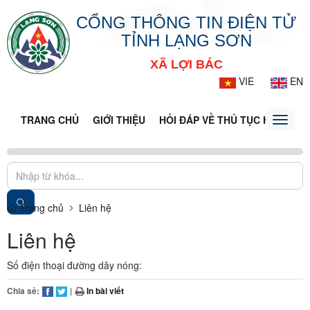
CỔNG THÔNG TIN ĐIỆN TỬ
TỈNH LẠNG SƠN
XÃ LỢI BÁC
VIE
EN
TRANG CHỦ
GIỚI THIỆU
HỎI ĐÁP VỀ THỦ TỤC HÀNH CH
Toggle
naviga
Trang chủ
Liên hệ
Liên hệ
Số điện thoại đường dây nóng:
Chia sẻ:
|
In bài viết