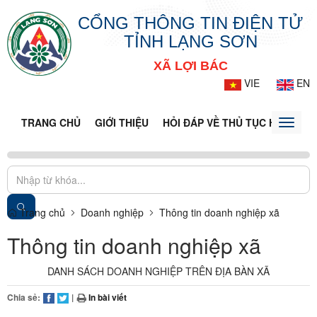
CỔNG THÔNG TIN ĐIỆN TỬ
TỈNH LẠNG SƠN
XÃ LỢI BÁC
VIE
EN
TRANG CHỦ
GIỚI THIỆU
HỎI ĐÁP VỀ THỦ TỤC HÀNH CH
Toggle
naviga
Trang chủ
Doanh nghiệp
Thông tin doanh nghiệp xã
Thông tin doanh nghiệp xã
DANH SÁCH DOANH NGHIỆP TRÊN ĐỊA BÀN XÃ
Chia sẻ:
|
In bài viết