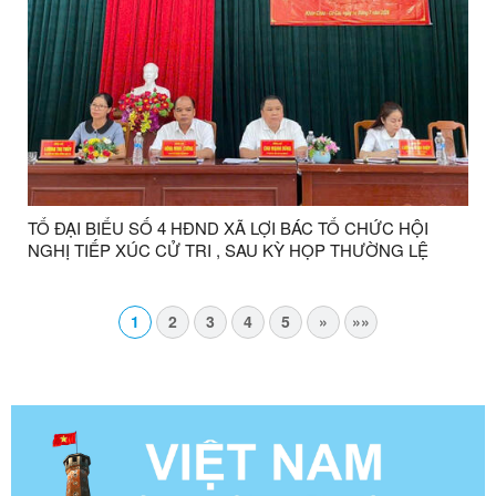
TỔ ĐẠI BIỂU SỐ 4 HĐND XÃ LỢI BÁC TỔ CHỨC HỘI
NGHỊ TIẾP XÚC CỬ TRI , SAU KỲ HỌP THƯỜNG LỆ
GIỮA NĂM 2026 ĐỐI VỚI CỬ TRI CỤM THÔN KHÒN
CHÁO- CO CAI, THÔN HỢP NHẤT VÀ THÔN KHÒN SÈ
1
2
3
4
5
»
»»