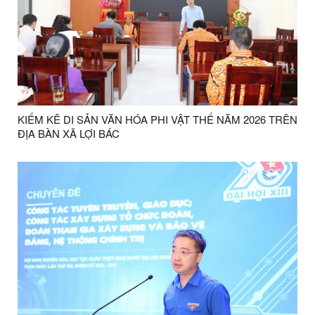
KIỂM KÊ DI SẢN VĂN HÓA PHI VẬT THỂ NĂM 2026 TRÊN
ĐỊA BÀN XÃ LỢI BÁC