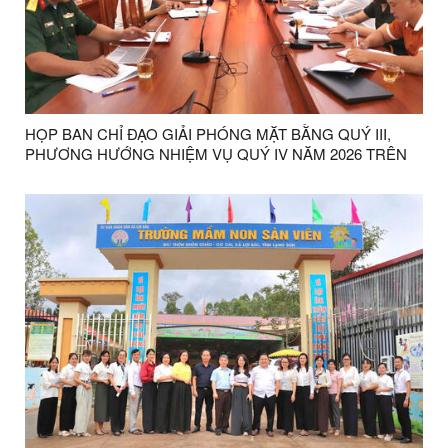
HỌP BAN CHỈ ĐẠO GIẢI PHÓNG MẶT BẰNG QUÝ III,
PHƯƠNG HƯỚNG NHIỆM VỤ QUÝ IV NĂM 2026 TRÊN
ĐỊA BÀN XÃ LỢI BÁC