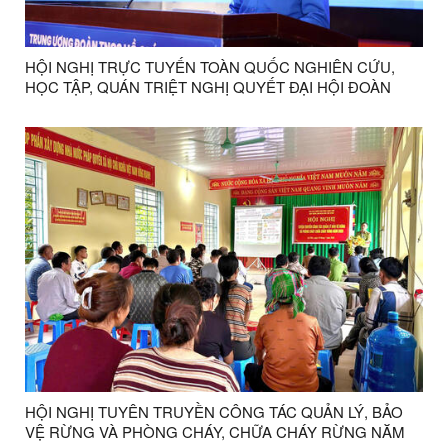
HỘI NGHỊ TRỰC TUYẾN TOÀN QUỐC NGHIÊN CỨU,
HỌC TẬP, QUÁN TRIỆT NGHỊ QUYẾT ĐẠI HỘI ĐOÀN
TOÀN QUỐC LẦN THỨ XIII
HỘI NGHỊ TUYÊN TRUYỀN CÔNG TÁC QUẢN LÝ, BẢO
VỆ RỪNG VÀ PHÒNG CHÁY, CHỮA CHÁY RỪNG NĂM