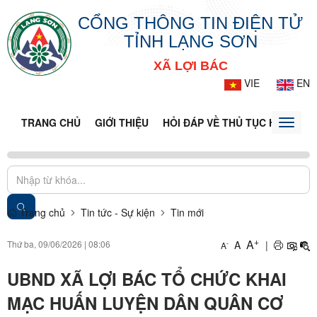
CỔNG THÔNG TIN ĐIỆN TỬ
TỈNH LẠNG SƠN
XÃ LỢI BÁC
VIE
EN
TRANG CHỦ
GIỚI THIỆU
HỎI ĐÁP VỀ THỦ TỤC HÀNH CH
Toggle
naviga
Trang chủ
Tin tức - Sự kiện
Tin mới
+
A
Thứ ba, 09/06/2026
|
08:06
A
|
-
A
UBND XÃ LỢI BÁC TỔ CHỨC KHAI
MẠC HUẤN LUYỆN DÂN QUÂN CƠ