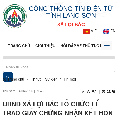
CỔNG THÔNG TIN ĐIỆN TỬ
TỈNH LẠNG SƠN
XÃ LỢI BÁC
VIE
EN
TRANG CHỦ
GIỚI THIỆU
HỎI ĐÁP VỀ THỦ TỤC HÀNH CH
Toggle
naviga
Trang chủ
Tin tức - Sự kiện
Tin mới
+
A
Thứ năm, 04/06/2026
|
09:48
A
|
-
A
UBND XÃ LỢI BÁC TỔ CHỨC LỄ
TRAO GIẤY CHỨNG NHẬN KẾT HÔN