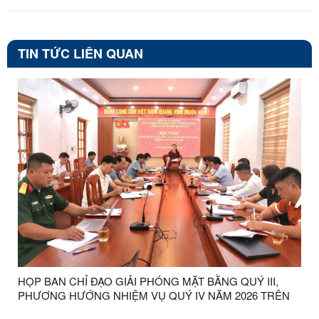
TIN TỨC LIÊN QUAN
HỌP BAN CHỈ ĐẠO GIẢI PHÓNG MẶT BẰNG QUÝ III,
PHƯƠNG HƯỚNG NHIỆM VỤ QUÝ IV NĂM 2026 TRÊN
ĐỊA BÀN XÃ LỢI BÁC