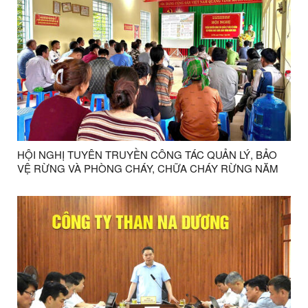
HỘI NGHỊ TUYÊN TRUYỀN CÔNG TÁC QUẢN LÝ, BẢO
VỆ RỪNG VÀ PHÒNG CHÁY, CHỮA CHÁY RỪNG NĂM
2026 TRÊN ĐỊA BÀN XÃ LỢI BÁC