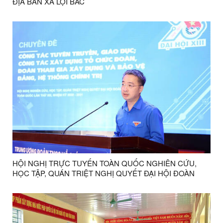
ĐỊA BÀN XÃ LỢI BÁC
HỘI NGHỊ TRỰC TUYẾN TOÀN QUỐC NGHIÊN CỨU,
HỌC TẬP, QUÁN TRIỆT NGHỊ QUYẾT ĐẠI HỘI ĐOÀN
TOÀN QUỐC LẦN THỨ XIII