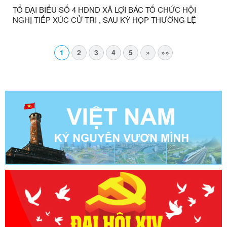
TỔ ĐẠI BIỂU SỐ 4 HĐND XÃ LỢI BÁC TỔ CHỨC HỘI
NGHỊ TIẾP XÚC CỬ TRI , SAU KỲ HỌP THƯỜNG LỆ
GIỮA NĂM 2026 ĐỐI VỚI CỬ TRI CỤM THÔN KHÒN
CHÁO- CO CAI, THÔN HỢP NHẤT VÀ THÔN KHÒN SÈ
1
2
3
4
5
»
»»