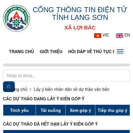
CỔNG THÔNG TIN ĐIỆN TỬ
TỈNH LẠNG SƠN
XÃ LỢI BÁC
VIE
EN
TRANG CHỦ
GIỚI THIỆU
HỎI ĐÁP VỀ THỦ TỤC HÀNH CH
Toggle
naviga
Trang chủ
Lấy ý kiến nhân dân về dự thảo văn bản
CÁC DỰ THẢO ĐANG LẤY Ý KIẾN GÓP Ý
Trích yếu
Tải xuống
Xem góp ý
Tiếp thu góp ý
CÁC DỰ THẢO ĐÃ HẾT HẠN LẤY Ý KIẾN GÓP Ý