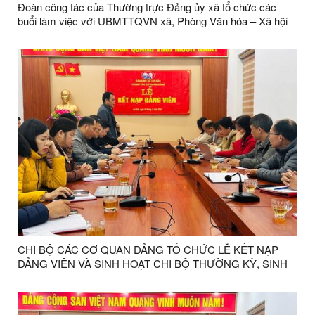
Đoàn công tác của Thường trực Đảng ủy xã tổ chức các
buổi làm việc với UBMTTQVN xã, Phòng Văn hóa – Xã hội
và Phòng Kinh tế xã
CHI BỘ CÁC CƠ QUAN ĐẢNG TỔ CHỨC LỄ KẾT NẠP
ĐẢNG VIÊN VÀ SINH HOẠT CHI BỘ THƯỜNG KỲ, SINH
HOẠT CHUYÊN ĐỀ CHỦ ĐỀ “ĐẢNG VIÊN TIÊN PHONG
HỌC TẬP KỸ NĂNG SỐ