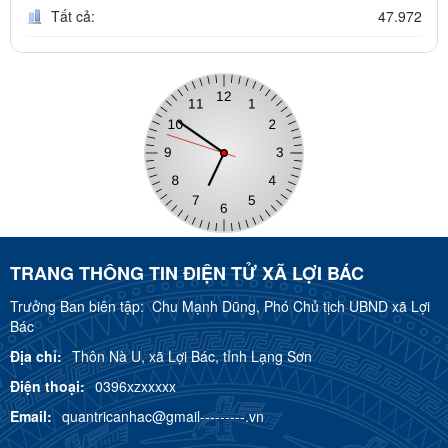
Tất cả:
47.972
TRANG THÔNG TIN ĐIỆN TỬ XÃ LỢI BÁC
Trưởng Ban biên tập:
Chu Mạnh Dũng, Phó Chủ tịch UBND xã Lợi
Bác
Địa chỉ:
Thôn Nà U, xã Lợi Bác, tỉnh Lạng Sơn
Điện thoại:
0396xzxxxxx
Email:
quantricanhac@gmail---------.vn