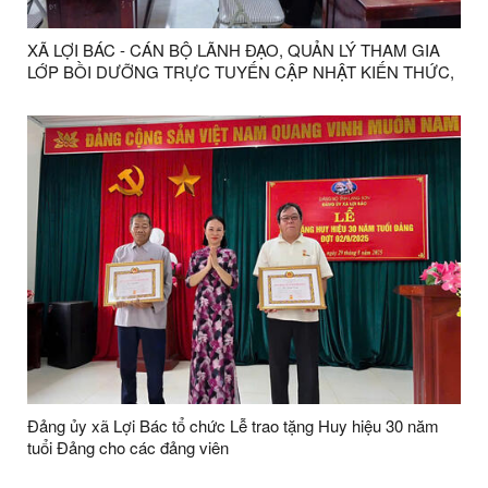
XÃ LỢI BÁC - CÁN BỘ LÃNH ĐẠO, QUẢN LÝ THAM GIA
LỚP BỒI DƯỠNG TRỰC TUYẾN CẬP NHẬT KIẾN THỨC,
KỸ NĂNG ĐỐI VỚI CÁN BỘ LÃNH ĐẠO, QUẢN LÝ
Đảng ủy xã Lợi Bác tổ chức Lễ trao tặng Huy hiệu 30 năm
tuổi Đảng cho các đảng viên