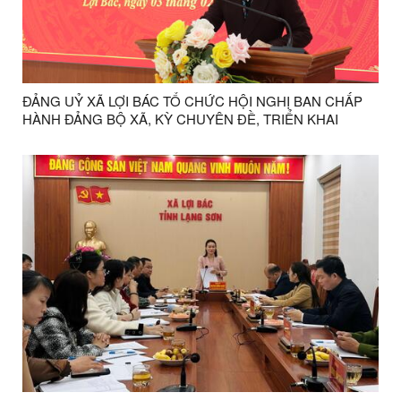
ĐẢNG UỶ XÃ LỢI BÁC TỔ CHỨC HỘI NGHỊ BAN CHẤP
HÀNH ĐẢNG BỘ XÃ, KỲ CHUYÊN ĐỀ, TRIỂN KHAI
NHIỆM VỤ TRƯỚC, TRONG VÀ SAU TẾT NGUYÊN ĐÁN
BÍNH NGỌ NĂM 2026