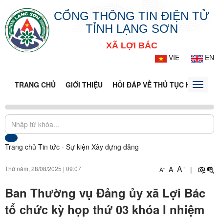
CỔNG THÔNG TIN ĐIỆN TỬ
TỈNH LẠNG SƠN
XÃ LỢI BÁC
VIE
EN
TRANG CHỦ
GIỚI THIỆU
HỎI ĐÁP VỀ THỦ TỤC HÀNH CH
Toggle
naviga
Trang chủ
Tin tức - Sự kiện
Xây dựng đảng
+
A
Thứ năm, 28/08/2025
|
09:07
A
|
-
A
Ban Thường vụ Đảng ủy xã Lợi Bác
tổ chức kỳ họp thứ 03 khóa I nhiệm