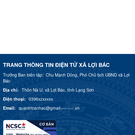
TRANG THÔNG TIN ĐIỆN TỬ XÃ LỢI BÁC
Trưởng Ban biên tập:
Chu Mạnh Dũng, Phó Chủ tịch UBND xã Lợi
Bác
Địa chỉ:
Thôn Nà U, xã Lợi Bác, tỉnh Lạng Sơn
Điện thoại:
0396xzxxxxx
Email:
quantricanhac@gmail---------.vn