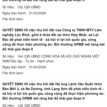
Số hiệu:
152 /QĐ-UBND
Ngày ban hành:
31/03/2026
File đính kèm:
QUYẾT ĐỊNH Về việc thu hồi đất của Công ty TNHH MTV Lâm
nghiệp Lộc Bình, gồm 6 thửa đất tại thôn Hợp Nhất, xã Lợi
Bác để phát triển kinh tế - xã hội vì lợi ích quốc gia, công
cộng để thực hiện phương án: Bồi thường GPMB mở rộng bãi
đổ thải giai đoạn II
Số hiệu:
164 /QĐ-UBND CỘNG HÒA XÃ HỘI CHỦ NGHĨA VIỆT
NAM Độc lập - Tự do - Hạnh phúc
Ngày ban hành:
31/03/2026
File đính kèm:
QUYẾT ĐỊNH Về việc thu hồi đất Hộ ông Lành Văn Huấn thôn
Bản Mới 2, xã Na Dương, tỉnh Lạng Sơn để phát triển kinh tế -
xã hội vì lợi ích quốc gia, công cộng để thực hiện phương án:
Bồi thường GPMB mở rộng bãi đổ thải giai đoạn II
Số hiệu:
148 /QĐ-UBND