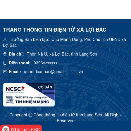
TRANG THÔNG TIN ĐIỆN TỬ XÃ LỢI BÁC
Trưởng Ban biên tập:
Chu Mạnh Dũng, Phó Chủ tịch UBND xã
Lợi Bác
Địa chỉ:
Thôn Nà U, xã Lợi Bác, tỉnh Lạng Sơn
Điện thoại:
0396xzxxxxx
Email:
quantricanhac@gmail---------.vn
Copyright Ⓒ Cổng thông tin điện tử tỉnh Lạng Sơn. All Rights
Reserved
Đã kết nối EMC