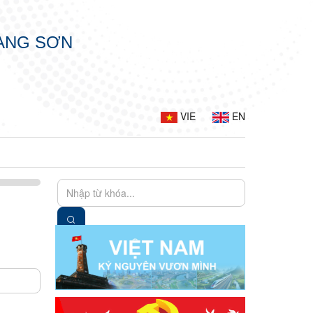
LẠNG SƠN
VIE
EN