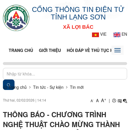
CỔNG THÔNG TIN ĐIỆN TỬ
TỈNH LẠNG SƠN
XÃ LỢI BÁC
VIE
EN
TRANG CHỦ
GIỚI THIỆU
HỎI ĐÁP VỀ THỦ TỤC HÀNH CH
Toggle
naviga
Trang chủ
Tin tức - Sự kiện
Tin mới
+
A
Thứ hai, 02/02/2026
|
14:14
A
|
-
A
THÔNG BÁO - CHƯƠNG TRÌNH
NGHỆ THUẬT CHÀO MỪNG THÀNH