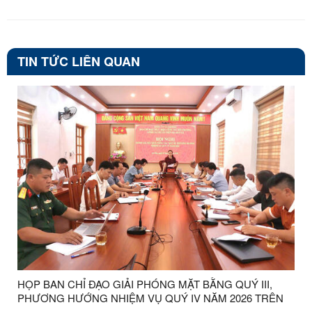
TIN TỨC LIÊN QUAN
HỌP BAN CHỈ ĐẠO GIẢI PHÓNG MẶT BẰNG QUÝ III,
PHƯƠNG HƯỚNG NHIỆM VỤ QUÝ IV NĂM 2026 TRÊN
ĐỊA BÀN XÃ LỢI BÁC