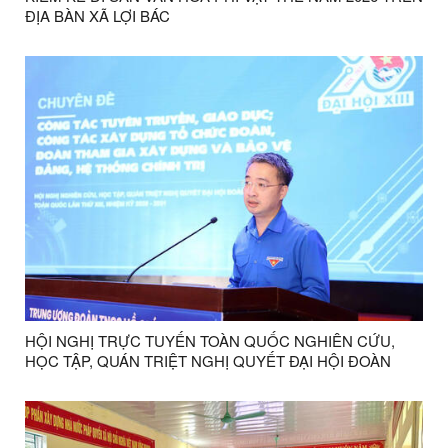
ĐỊA BÀN XÃ LỢI BÁC
HỘI NGHỊ TRỰC TUYẾN TOÀN QUỐC NGHIÊN CỨU,
HỌC TẬP, QUÁN TRIỆT NGHỊ QUYẾT ĐẠI HỘI ĐOÀN
TOÀN QUỐC LẦN THỨ XIII