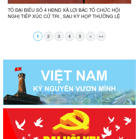
TỔ ĐẠI BIỂU SỐ 4 HĐND XÃ LỢI BÁC TỔ CHỨC HỘI
NGHỊ TIẾP XÚC CỬ TRI , SAU KỲ HỌP THƯỜNG LỆ
GIỮA NĂM 2026 ĐỐI VỚI CỬ TRI CỤM THÔN KHÒN
CHÁO- CO CAI, THÔN HỢP NHẤT VÀ THÔN KHÒN SÈ
1
2
3
4
5
»
»»