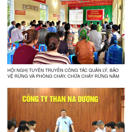
HỘI NGHỊ TUYÊN TRUYỀN CÔNG TÁC QUẢN LÝ, BẢO
VỆ RỪNG VÀ PHÒNG CHÁY, CHỮA CHÁY RỪNG NĂM
2026 TRÊN ĐỊA BÀN XÃ LỢI BÁC