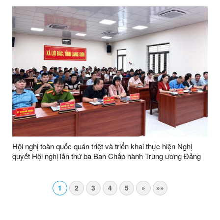
Hội nghị toàn quốc quán triệt và triển khai thực hiện Nghị
quyết Hội nghị lần thứ ba Ban Chấp hành Trung ương Đảng
khóa XIV
1
2
3
4
5
»
»»