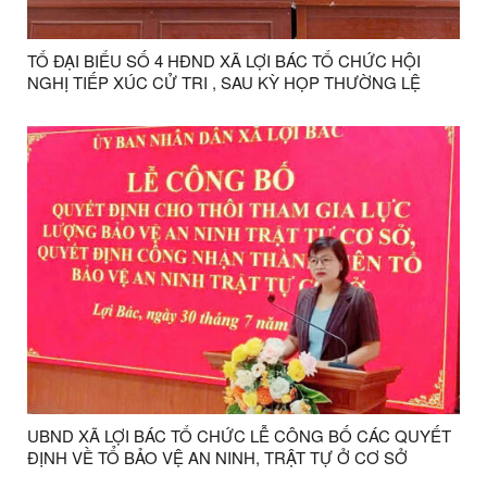
TỔ ĐẠI BIỂU SỐ 4 HĐND XÃ LỢI BÁC TỔ CHỨC HỘI
NGHỊ TIẾP XÚC CỬ TRI , SAU KỲ HỌP THƯỜNG LỆ
GIỮA NĂM 2026 ĐỐI VỚI CỬ TRI CỤM THÔN KHÒN
CHÁO- CO CAI, THÔN HỢP NHẤT VÀ THÔN KHÒN SÈ
UBND XÃ LỢI BÁC TỔ CHỨC LỄ CÔNG BỐ CÁC QUYẾT
ĐỊNH VỀ TỔ BẢO VỆ AN NINH, TRẬT TỰ Ở CƠ SỞ