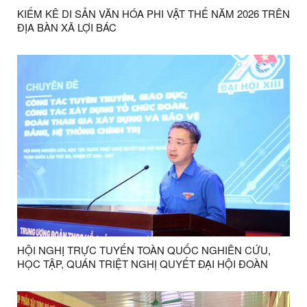
KIỂM KÊ DI SẢN VĂN HÓA PHI VẬT THỂ NĂM 2026 TRÊN
ĐỊA BÀN XÃ LỢI BÁC
HỘI NGHỊ TRỰC TUYẾN TOÀN QUỐC NGHIÊN CỨU,
HỌC TẬP, QUÁN TRIỆT NGHỊ QUYẾT ĐẠI HỘI ĐOÀN
TOÀN QUỐC LẦN THỨ XIII