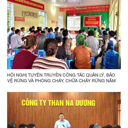
HỘI NGHỊ TUYÊN TRUYỀN CÔNG TÁC QUẢN LÝ, BẢO
VỆ RỪNG VÀ PHÒNG CHÁY, CHỮA CHÁY RỪNG NĂM
2026 TRÊN ĐỊA BÀN XÃ LỢI BÁC