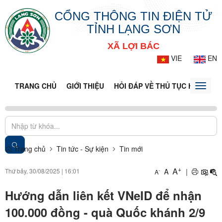
CỔNG THÔNG TIN ĐIỆN TỬ
TỈNH LẠNG SƠN
XÃ LỢI BÁC
VIE
EN
TRANG CHỦ
GIỚI THIỆU
HỎI ĐÁP VỀ THỦ TỤC HÀNH CH
Toggle
naviga
Trang chủ
Tin tức - Sự kiện
Tin mới
+
A
Thứ bảy, 30/08/2025
|
16:01
A
|
-
A
Hướng dẫn liên kết VNeID để nhận
100.000 đồng - quà Quốc khánh 2/9