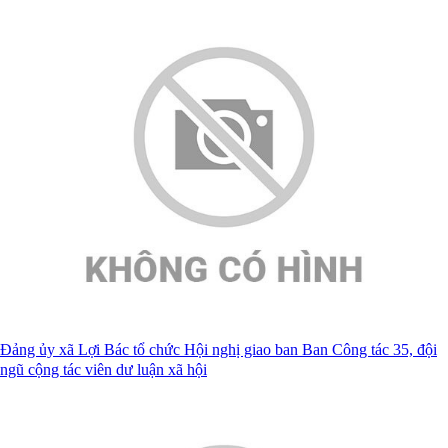
Đảng ủy xã Lợi Bác tổ chức Hội nghị giao ban Ban Công tác 35, đội
ngũ cộng tác viên dư luận xã hội