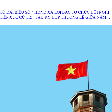
TỔ ĐẠI BIỂU SỐ 4 HĐND XÃ LỢI BÁC TỔ CHỨC HỘI NGHỊ
TIẾP XÚC CỬ TRI , SAU KỲ HỌP THƯỜNG LỆ GIỮA NĂM
2026 ĐỐI VỚI CỬ TRI CỤM THÔN KHÒN CHÁO- CO CAI,
THÔN HỢP NHẤT VÀ THÔN KHÒN SÈ