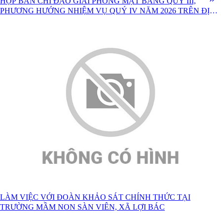
HỌP BAN CHỈ ĐẠO GIẢI PHÓNG MẶT BẰNG QUÝ III,
PHƯƠNG HƯỚNG NHIỆM VỤ QUÝ IV NĂM 2026 TRÊN ĐỊA
BÀN XÃ LỢI BÁC
LÀM VIỆC VỚI ĐOÀN KHẢO SÁT CHÍNH THỨC TẠI
TRƯỜNG MẦM NON SÀN VIÊN, XÃ LỢI BÁC