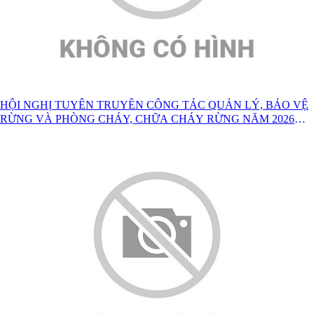
HỘI NGHỊ TUYÊN TRUYỀN CÔNG TÁC QUẢN LÝ, BẢO VỆ
RỪNG VÀ PHÒNG CHÁY, CHỮA CHÁY RỪNG NĂM 2026
TRÊN ĐỊA BÀN XÃ LỢI BÁC