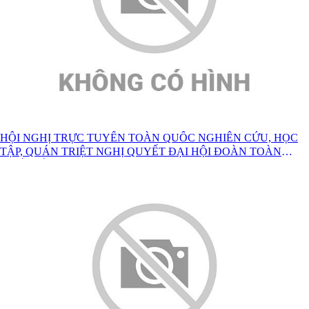
HỘI NGHỊ TRỰC TUYẾN TOÀN QUỐC NGHIÊN CỨU, HỌC
TẬP, QUÁN TRIỆT NGHỊ QUYẾT ĐẠI HỘI ĐOÀN TOÀN
QUỐC LẦN THỨ XIII