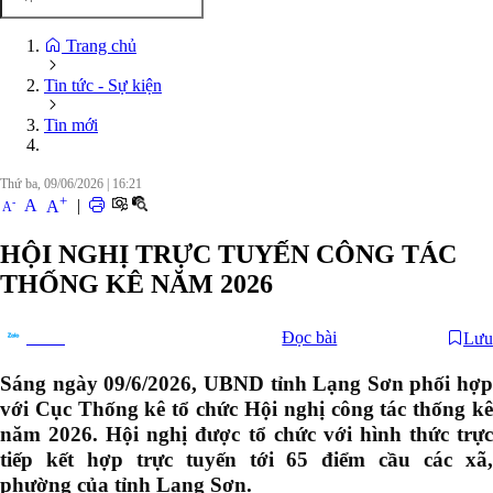
Trang chủ
Tin tức - Sự kiện
Tin mới
Thứ ba, 09/06/2026
|
16:21
+
-
A
|
A
A
HỘI NGHỊ TRỰC TUYẾN CÔNG TÁC
THỐNG KÊ NĂM 2026
Đọc bài
Lưu
Chia sẻ
Sáng ngày 09/6/2026, UBND tỉnh Lạng Sơn phối hợp
với Cục Thống kê tổ chức Hội nghị công tác thống kê
năm 2026. Hội nghị được tổ chức với hình thức trực
tiếp kết hợp trực tuyến tới 65 điểm cầu các xã,
phường của tỉnh Lạng Sơn.