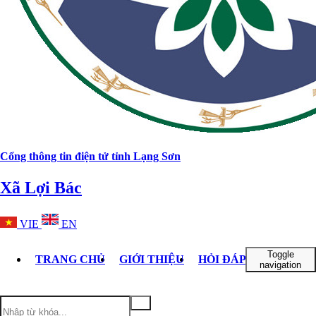
Cổng thông tin điện tử tỉnh Lạng Sơn
Xã Lợi Bác
VIE
EN
Toggle
TRANG CHỦ
GIỚI THIỆU
HỎI ĐÁP VỀ THỦ TỤ
navigation