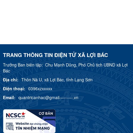
TRANG THÔNG TIN ĐIỆN TỬ XÃ LỢI BÁC
Trưởng Ban biên tập:
Chu Mạnh Dũng, Phó Chủ tịch UBND xã Lợi
Bác
Địa chỉ:
Thôn Nà U, xã Lợi Bác, tỉnh Lạng Sơn
Điện thoại:
0396xzxxxxx
Email:
quantricanhac@gmail---------.vn