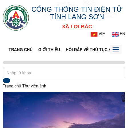
CỔNG THÔNG TIN ĐIỆN TỬ
TỈNH LẠNG SƠN
XÃ LỢI BÁC
VIE
EN
TRANG CHỦ
GIỚI THIỆU
HỎI ĐÁP VỀ THỦ TỤC HÀNH CH
Toggle
naviga
Trang chủ
Thư viện ảnh