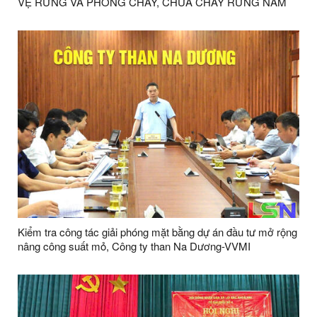
VỆ RỪNG VÀ PHÒNG CHÁY, CHỮA CHÁY RỪNG NĂM
2026 TRÊN ĐỊA BÀN XÃ LỢI BÁC
Kiểm tra công tác giải phóng mặt bằng dự án đầu tư mở rộng
nâng công suất mỏ, Công ty than Na Dương-VVMI