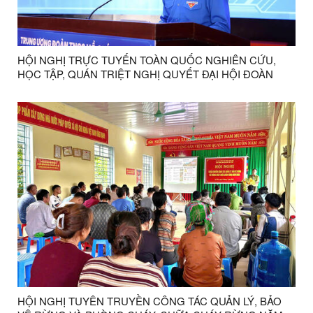
HỘI NGHỊ TRỰC TUYẾN TOÀN QUỐC NGHIÊN CỨU,
HỌC TẬP, QUÁN TRIỆT NGHỊ QUYẾT ĐẠI HỘI ĐOÀN
TOÀN QUỐC LẦN THỨ XIII
HỘI NGHỊ TUYÊN TRUYỀN CÔNG TÁC QUẢN LÝ, BẢO