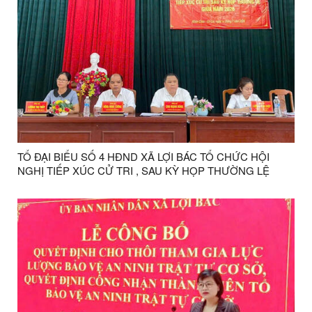
TỔ ĐẠI BIỂU SỐ 4 HĐND XÃ LỢI BÁC TỔ CHỨC HỘI
NGHỊ TIẾP XÚC CỬ TRI , SAU KỲ HỌP THƯỜNG LỆ
GIỮA NĂM 2026 ĐỐI VỚI CỬ TRI CỤM THÔN KHÒN
CHÁO- CO CAI, THÔN HỢP NHẤT VÀ THÔN KHÒN SÈ