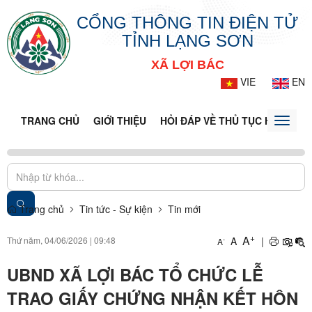
CỔNG THÔNG TIN ĐIỆN TỬ
TỈNH LẠNG SƠN
XÃ LỢI BÁC
VIE
EN
TRANG CHỦ
GIỚI THIỆU
HỎI ĐÁP VỀ THỦ TỤC HÀNH CH
Toggle
naviga
Trang chủ
Tin tức - Sự kiện
Tin mới
+
A
Thứ năm, 04/06/2026
|
09:48
A
|
-
A
UBND XÃ LỢI BÁC TỔ CHỨC LỄ
TRAO GIẤY CHỨNG NHẬN KẾT HÔN