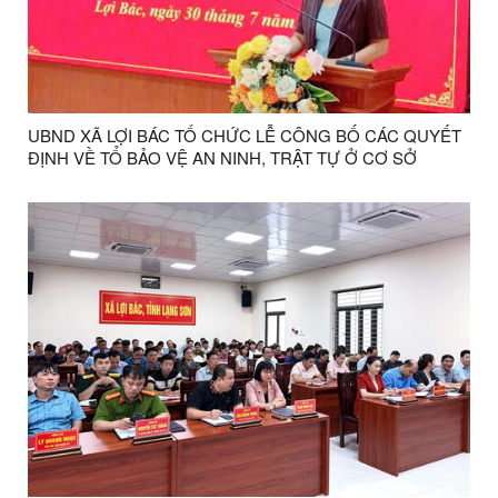
UBND XÃ LỢI BÁC TỔ CHỨC LỄ CÔNG BỐ CÁC QUYẾT
ĐỊNH VỀ TỔ BẢO VỆ AN NINH, TRẬT TỰ Ở CƠ SỞ